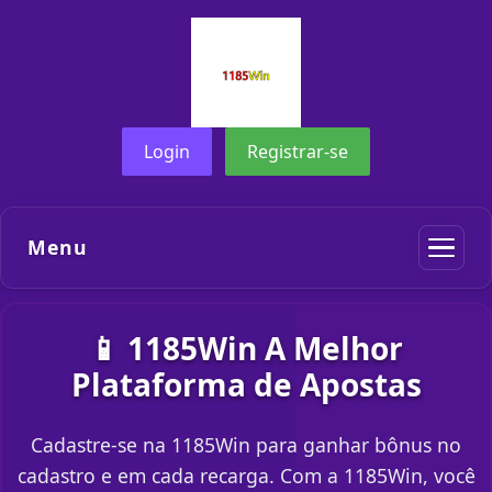
Login
Registrar-se
Menu
📱 1185Win A Melhor
Plataforma de Apostas
Cadastre-se na 1185Win para ganhar bônus no
cadastro e em cada recarga. Com a 1185Win, você