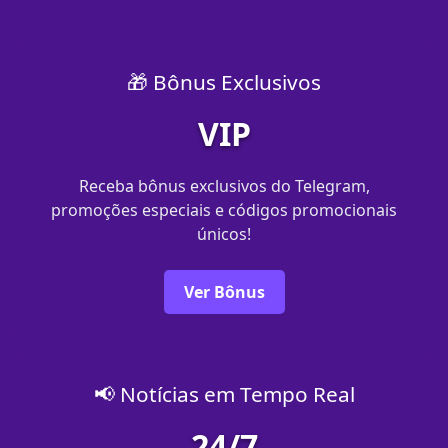
🎁 Bônus Exclusivos
VIP
Receba bônus exclusivos do Telegram,
promoções especiais e códigos promocionais
únicos!
Ver Bônus
📢 Notícias em Tempo Real
24/7