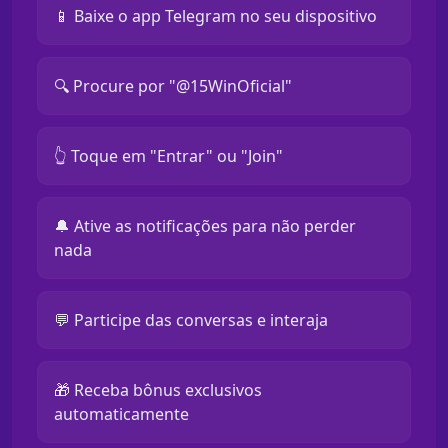
📱 Baixe o app Telegram no seu dispositivo
🔍 Procure por "@15WinOficial"
👆 Toque em "Entrar" ou "Join"
🔔 Ative as notificações para não perder
nada
💬 Participe das conversas e interaja
🎁 Receba bônus exclusivos
automaticamente