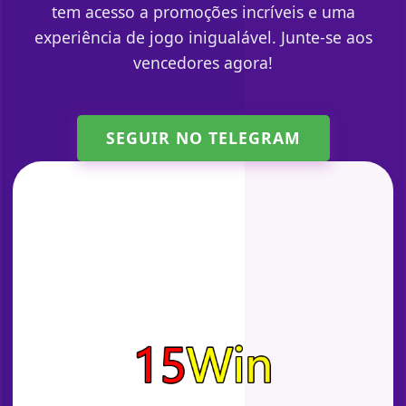
tem acesso a promoções incríveis e uma
experiência de jogo inigualável. Junte-se aos
vencedores agora!
SEGUIR NO TELEGRAM