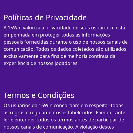
Políticas de Privacidade
A 15Win valoriza a privacidade de seus usuários e está
empenhada em proteger todas as informações
pessoais fornecidas durante o uso de nossos canais de
comunicação. Todos os dados coletados são utilizados
exclusivamente para fins de melhoria contínua da
experiência de nossos jogadores.
Termos e Condições
Os usuários da 15Win concordam em respeitar todas
as regras e regulamentos estabelecidos. É importante
ler e entender todos os termos antes de participar de
nossos canais de comunicação. A violação destes