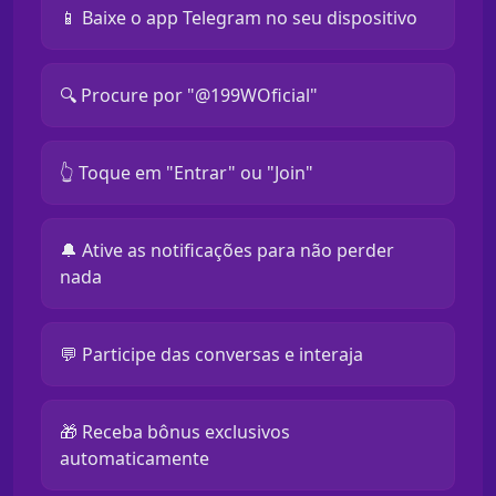
📱 Baixe o app Telegram no seu dispositivo
🔍 Procure por "@199WOficial"
👆 Toque em "Entrar" ou "Join"
🔔 Ative as notificações para não perder
nada
💬 Participe das conversas e interaja
🎁 Receba bônus exclusivos
automaticamente