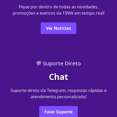
Fique por dentro de todas as novidades,
promoções e eventos da 199W em tempo real!
Ver Notícias
💬 Suporte Direto
Chat
Suporte direto via Telegram, respostas rápidas e
atendimento personalizado!
Falar Suporte