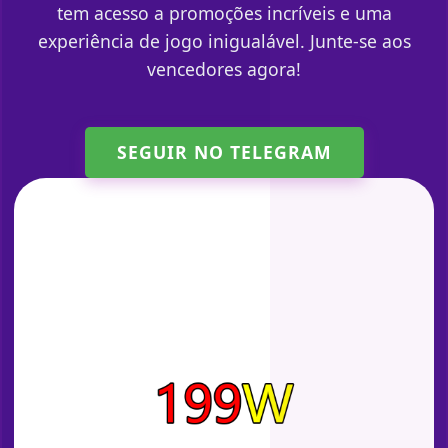
tem acesso a promoções incríveis e uma
experiência de jogo inigualável. Junte-se aos
vencedores agora!
SEGUIR NO TELEGRAM