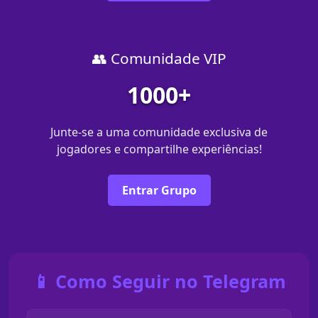
👥 Comunidade VIP
1000+
Junte-se a uma comunidade exclusiva de
jogadores e compartilhe experiências!
Entrar Grupo
📱 Como Seguir no Telegram