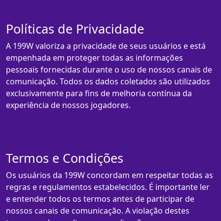
Políticas de Privacidade
A 199W valoriza a privacidade de seus usuários e está
empenhada em proteger todas as informações
pessoais fornecidas durante o uso de nossos canais de
comunicação. Todos os dados coletados são utilizados
exclusivamente para fins de melhoria contínua da
experiência de nossos jogadores.
Termos e Condições
Os usuários da 199W concordam em respeitar todas as
regras e regulamentos estabelecidos. É importante ler
e entender todos os termos antes de participar de
nossos canais de comunicação. A violação destes