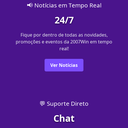
📢 Notícias em Tempo Real
24/7
Fique por dentro de todas as novidades,
promoções e eventos da 2007Win em tempo
real!
Ver Notícias
💬 Suporte Direto
Chat