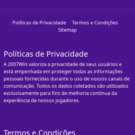
Políticas de Privacidade
Termos e Condições
Sitemap
Políticas de Privacidade
A 2007Win valoriza a privacidade de seus usuários e
está empenhada em proteger todas as informações
pessoais fornecidas durante o uso de nossos canais de
comunicação. Todos os dados coletados são utilizados
exclusivamente para fins de melhoria contínua da
experiência de nossos jogadores.
Termos e Condições