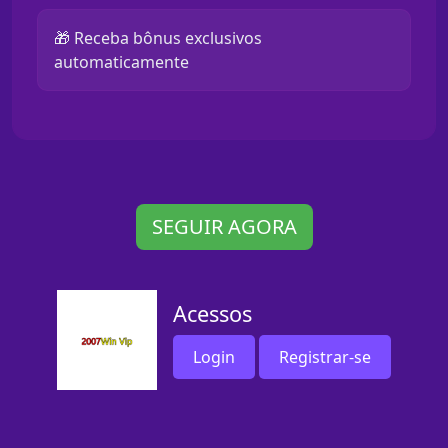
🎁 Receba bônus exclusivos
automaticamente
SEGUIR AGORA
Acessos
Login
Registrar-se