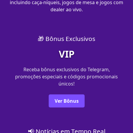
incluindo caça-níqueis, jogos de mesa e jogos com
dealer ao vivo.
🎁 Bônus Exclusivos
VIP
Receba bônus exclusivos do Telegram,
promoções especiais e códigos promocionais
únicos!
Ver Bônus
📢 Notícias em Tempo Real