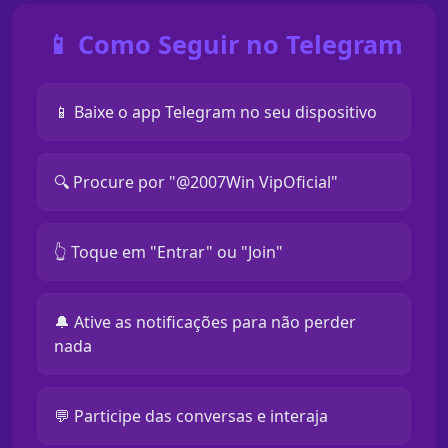
📱 Como Seguir no Telegram
📱 Baixe o app Telegram no seu dispositivo
🔍 Procure por "@2007Win VipOficial"
👆 Toque em "Entrar" ou "Join"
🔔 Ative as notificações para não perder
nada
💬 Participe das conversas e interaja