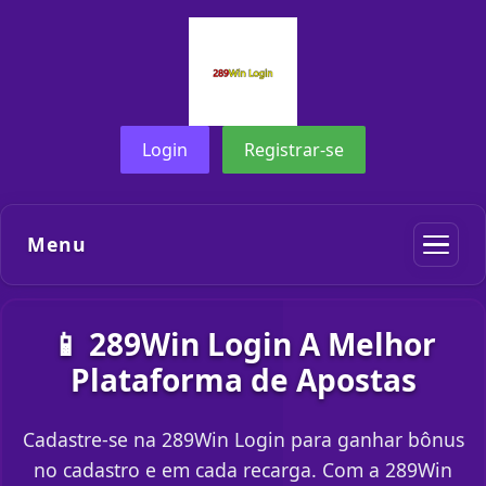
Login
Registrar-se
Menu
📱 289Win Login A Melhor
Plataforma de Apostas
Cadastre-se na 289Win Login para ganhar bônus
no cadastro e em cada recarga. Com a 289Win