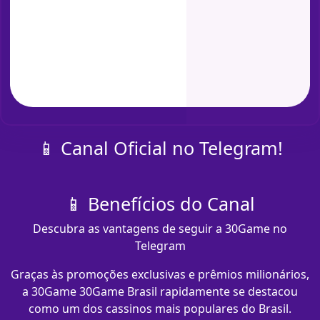
📱 Canal Oficial no Telegram!
📱 Benefícios do Canal
Descubra as vantagens de seguir a 30Game no
Telegram
Graças às promoções exclusivas e prêmios milionários,
a 30Game 30Game Brasil rapidamente se destacou
como um dos cassinos mais populares do Brasil.