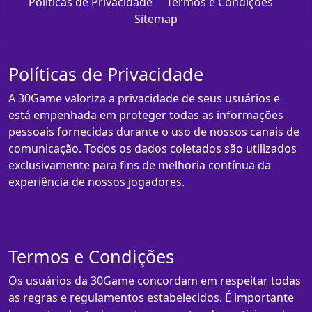
Políticas de Privacidade
Termos e Condições
Sitemap
Políticas de Privacidade
A 30Game valoriza a privacidade de seus usuários e
está empenhada em proteger todas as informações
pessoais fornecidas durante o uso de nossos canais de
comunicação. Todos os dados coletados são utilizados
exclusivamente para fins de melhoria contínua da
experiência de nossos jogadores.
Termos e Condições
Os usuários da 30Game concordam em respeitar todas
as regras e regulamentos estabelecidos. É importante