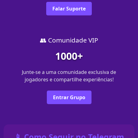
Falar Suporte
👥 Comunidade VIP
1000+
Junte-se a uma comunidade exclusiva de
jogadores e compartilhe experiências!
Entrar Grupo
📱 Como Seguir no Telegram