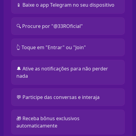
📱 Baixe o app Telegram no seu dispositivo
🔍 Procure por "@33ROficial"
👆 Toque em "Entrar" ou "Join"
🔔 Ative as notificações para não perder
nada
💬 Participe das conversas e interaja
🎁 Receba bônus exclusivos
automaticamente