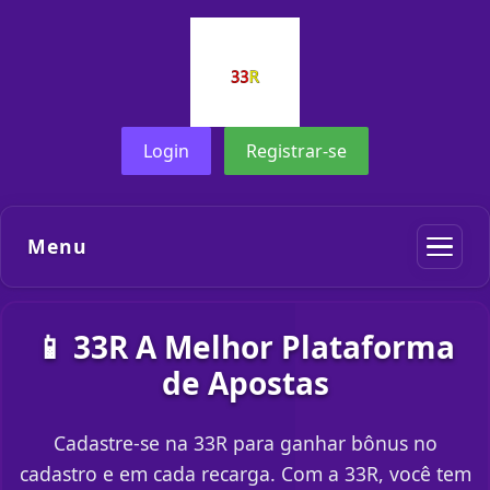
Login
Registrar-se
Menu
📱 33R A Melhor Plataforma
de Apostas
Cadastre-se na 33R para ganhar bônus no
cadastro e em cada recarga. Com a 33R, você tem