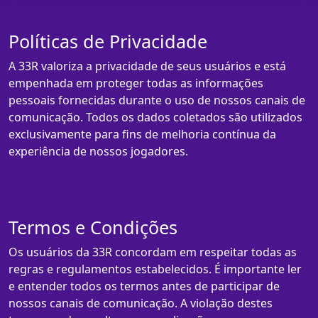
Políticas de Privacidade
A 33R valoriza a privacidade de seus usuários e está
empenhada em proteger todas as informações
pessoais fornecidas durante o uso de nossos canais de
comunicação. Todos os dados coletados são utilizados
exclusivamente para fins de melhoria contínua da
experiência de nossos jogadores.
Termos e Condições
Os usuários da 33R concordam em respeitar todas as
regras e regulamentos estabelecidos. É importante ler
e entender todos os termos antes de participar de
nossos canais de comunicação. A violação destes