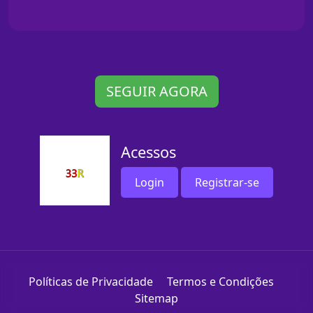
SEGUIR AGORA
Acessos
Login
Registrar-se
Políticas de Privacidade
Termos e Condições
Sitemap