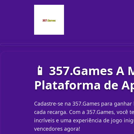
📱 357.Games A 
Plataforma de A
Cadastre-se na 357.Games para ganhar
cada recarga. Com a 357.Games, você 
incríveis e uma experiência de jogo inig
vencedores agora!