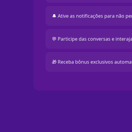
🔔 Ative as notificações para não p
💬 Participe das conversas e interaj
🎁 Receba bônus exclusivos autom