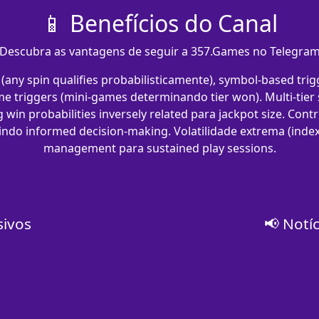
📱 Benefícios do Canal
Descubra as vantagens de seguir a 357.Games no Telegra
(any spin qualifies probabilisticamente), symbol-based trig
e triggers (mini-games determinando tier won). Multi-tie
 win probabilities inversely related para jackpot size. Contr
itindo informed decision-making. Volatilidade extrema (ind
management para sustained play sessions.
sivos
📢 Notí