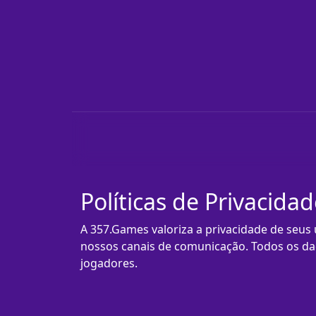
Políticas de Privacida
A 357.Games valoriza a privacidade de seu
nossos canais de comunicação. Todos os dad
jogadores.