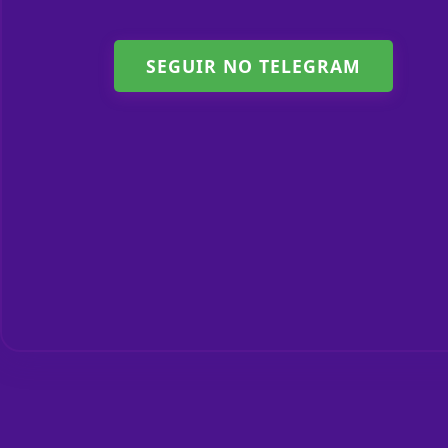
SEGUIR NO TELEGRAM