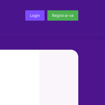
Login
Registrar-se