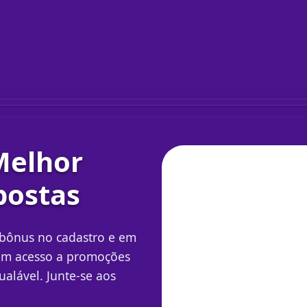
Melhor
postas
 bônus no cadastro e em
tem acesso a promoções
ualável. Junte-se aos