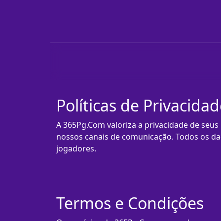
Políticas de Privacida
A 365Pg.Com valoriza a privacidade de seu
nossos canais de comunicação. Todos os dad
jogadores.
Termos e Condições