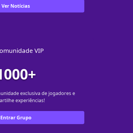
Ver Notícias
Comunidade VIP
1000+
unidade exclusiva de jogadores e
rtilhe experiências!
Entrar Grupo