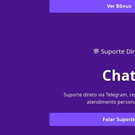
Ver Bônus
💬 Suporte Di
Cha
Suporte direto via Telegram, r
atendimento persona
Falar Suport