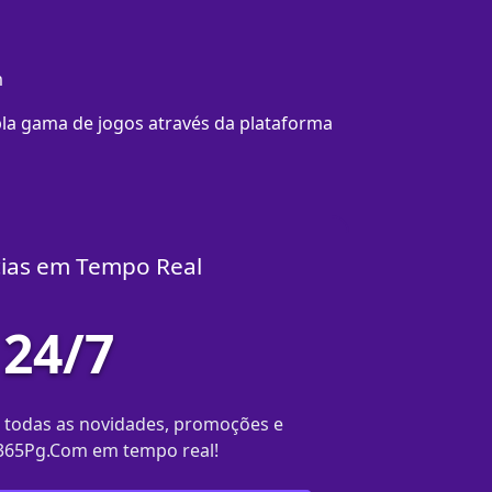
m
la gama de jogos através da plataforma
cias em Tempo Real
24/7
e todas as novidades, promoções e
365Pg.Com em tempo real!