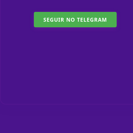
SEGUIR NO TELEGRAM