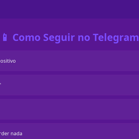
📱 Como Seguir no Telegram
ositivo
"
erder nada