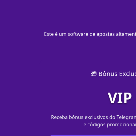
Este é um software de apostas altamen
🎁 Bônus Exclu
VIP
Receba bônus exclusivos do Telegra
e códigos promocionai