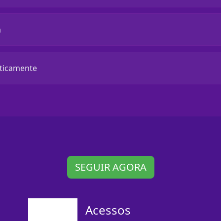
a
aticamente
SEGUIR AGORA
Acessos