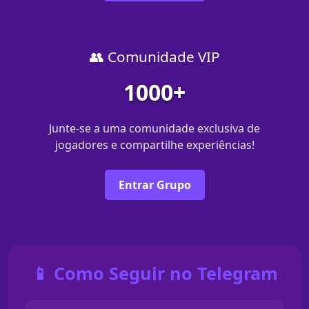
👥 Comunidade VIP
1000+
Junte-se a uma comunidade exclusiva de
jogadores e compartilhe experiências!
Entrar Grupo
📱 Como Seguir no Telegram