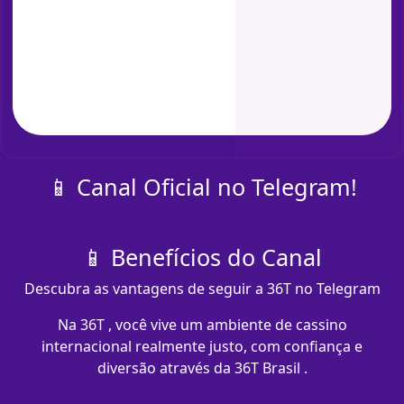
📱 Canal Oficial no Telegram!
📱 Benefícios do Canal
Descubra as vantagens de seguir a 36T no Telegram
Na 36T , você vive um ambiente de cassino
internacional realmente justo, com confiança e
diversão através da 36T Brasil .