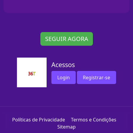
SEGUIR AGORA
Acessos
Login
Registrar-se
Políticas de Privacidade
Termos e Condições
Sitemap