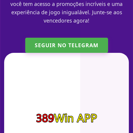
você tem acesso a promoções incríveis e uma
experiência de jogo inigualável. Junte-se aos
vencedores agora!
SEGUIR NO TELEGRAM