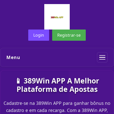
Login
Registrar-se
Menu
📱 389Win APP A Melhor
Plataforma de Apostas
Cadastre-se na 389Win APP para ganhar bônus no
cadastro e em cada recarga. Com a 389Win APP,