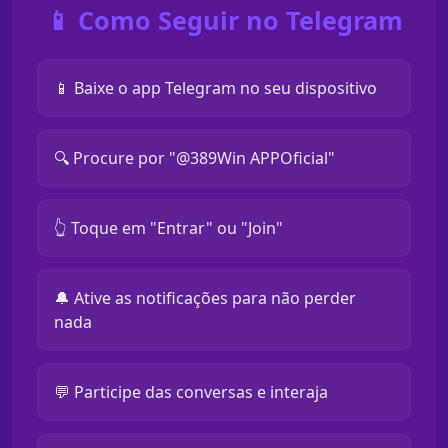
📱 Como Seguir no Telegram
📱 Baixe o app Telegram no seu dispositivo
🔍 Procure por "@389Win APPOficial"
👆 Toque em "Entrar" ou "Join"
🔔 Ative as notificações para não perder
nada
💬 Participe das conversas e interaja