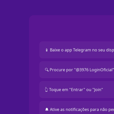
📱 Baixe o app Telegram no seu disp
🔍 Procure por "@3976 LoginOficial
👆 Toque em "Entrar" ou "Join"
🔔 Ative as notificações para não p