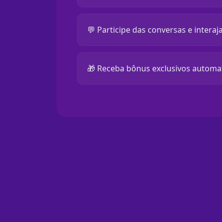
💬 Participe das conversas e interaj
🎁 Receba bônus exclusivos autom