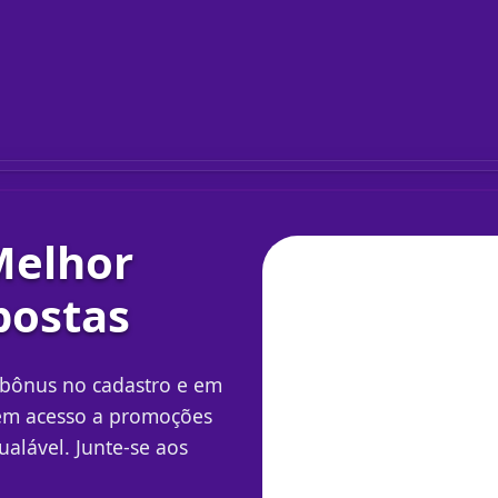
Melhor
postas
 bônus no cadastro e em
tem acesso a promoções
ualável. Junte-se aos