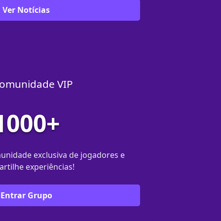
Ver Notícias
Comunidade VIP
1000+
unidade exclusiva de jogadores e
rtilhe experiências!
Entrar Grupo