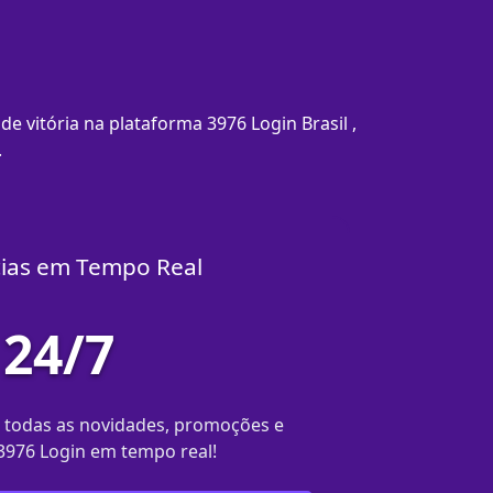
m
 vitória na plataforma 3976 Login Brasil ,
.
cias em Tempo Real
24/7
e todas as novidades, promoções e
3976 Login em tempo real!