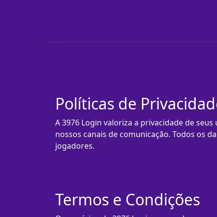
Políticas de Privacida
A 3976 Login valoriza a privacidade de seu
nossos canais de comunicação. Todos os dad
jogadores.
Termos e Condições