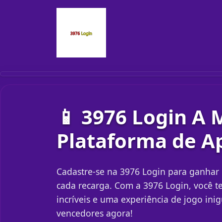
📱 3976 Login A 
Plataforma de A
Cadastre-se na 3976 Login para ganhar
cada recarga. Com a 3976 Login, você 
incríveis e uma experiência de jogo inig
vencedores agora!