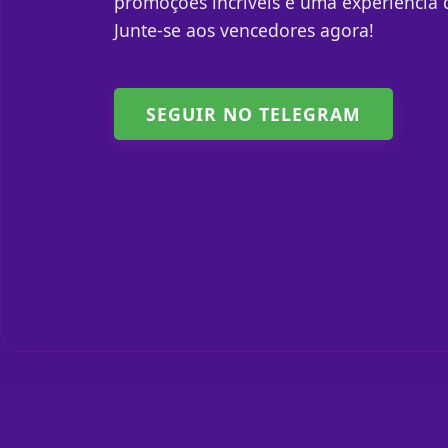
promoções incríveis e uma experiência d
Junte-se aos vencedores agora!
SEGUIR NO TELEGRAM