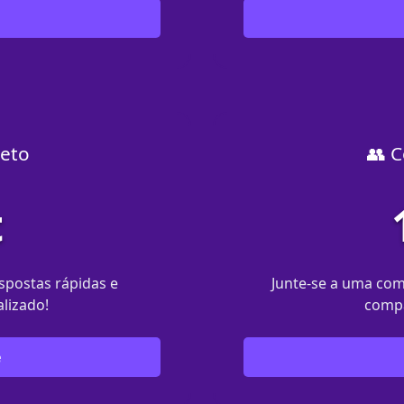
reto
👥 
t
espostas rápidas e
Junte-se a uma com
lizado!
compa
e