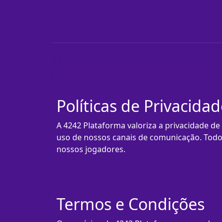
Políticas de Privacida
A 4242 Plataforma valoriza a privacidade d
uso de nossos canais de comunicação. Todos
nossos jogadores.
Termos e Condições