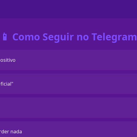
📱 Como Seguir no Telegram
ositivo
icial"
erder nada