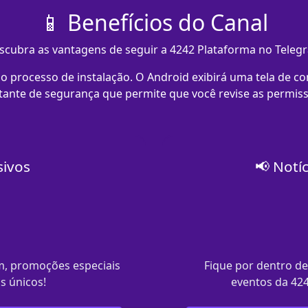
📱 Benefícios do Canal
scubra as vantagens de seguir a 4242 Plataforma no Teleg
 o processo de instalação. O Android exibirá uma tela de
ortante de segurança que permite que você revise as permis
sivos
📢 Notí
m, promoções especiais
Fique por dentro d
s únicos!
eventos da 42