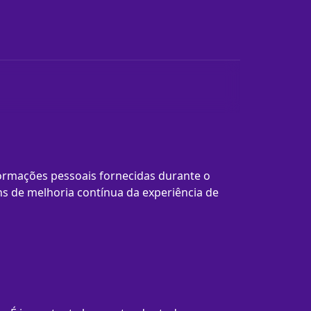
formações pessoais fornecidas durante o
ns de melhoria contínua da experiência de