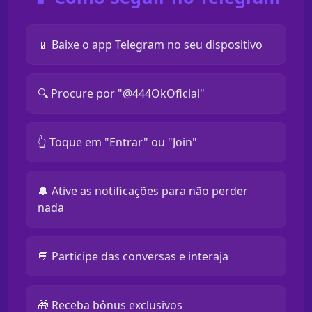
📱 Baixe o app Telegram no seu dispositivo
🔍 Procure por "@444OkOficial"
👆 Toque em "Entrar" ou "Join"
🔔 Ative as notificações para não perder
nada
💬 Participe das conversas e interaja
🎁 Receba bônus exclusivos