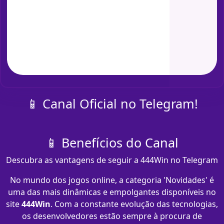
📱 Canal Oficial no Telegram!
📱 Benefícios do Canal
Descubra as vantagens de seguir a 444Win no Telegram
No mundo dos jogos online, a categoria 'Novidades' é
uma das mais dinâmicas e empolgantes disponíveis no
site
444Win
. Com a constante evolução das tecnologias,
os desenvolvedores estão sempre à procura de