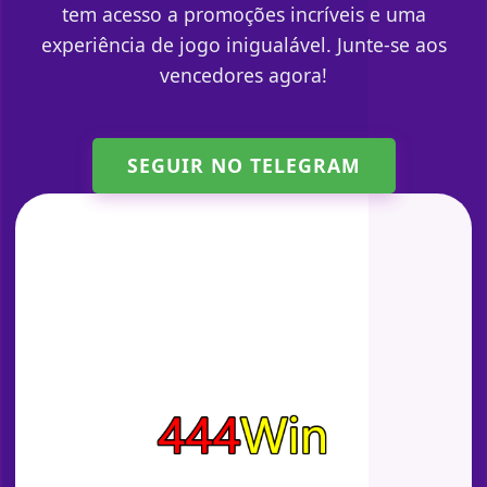
tem acesso a promoções incríveis e uma
experiência de jogo inigualável. Junte-se aos
vencedores agora!
SEGUIR NO TELEGRAM