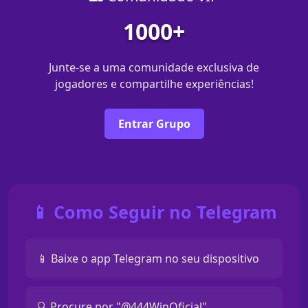
1000+
Junte-se a uma comunidade exclusiva de
jogadores e compartilhe experiências!
Entrar Grupo
📱 Como Seguir no Telegram
📱 Baixe o app Telegram no seu dispositivo
🔍 Procure por "@444WinOficial"