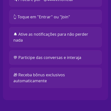
👆 Toque em "Entrar" ou "Join"
🔔 Ative as notificações para não perder
nada
💬 Participe das conversas e interaja
🎁 Receba bônus exclusivos
automaticamente