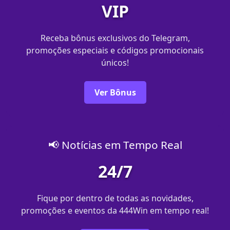
VIP
Receba bônus exclusivos do Telegram,
promoções especiais e códigos promocionais
únicos!
Ver Bônus
📢 Notícias em Tempo Real
24/7
Fique por dentro de todas as novidades,
promoções e eventos da 444Win em tempo real!