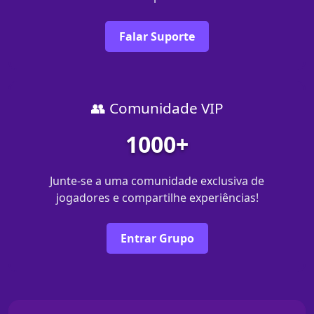
Falar Suporte
👥 Comunidade VIP
1000+
Junte-se a uma comunidade exclusiva de
jogadores e compartilhe experiências!
Entrar Grupo