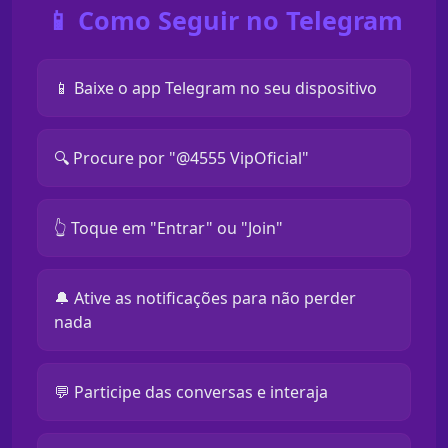
📱 Como Seguir no Telegram
📱 Baixe o app Telegram no seu dispositivo
🔍 Procure por "@4555 VipOficial"
👆 Toque em "Entrar" ou "Join"
🔔 Ative as notificações para não perder
nada
💬 Participe das conversas e interaja