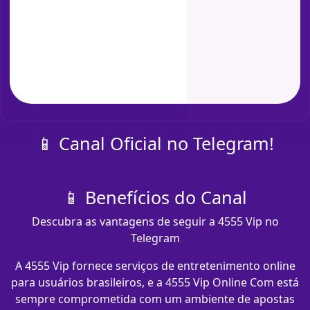
📱 Canal Oficial no Telegram!
📱 Benefícios do Canal
Descubra as vantagens de seguir a 4555 Vip no
Telegram
A 4555 Vip fornece serviços de entretenimento online
para usuários brasileiros, e a 4555 Vip Online Com está
sempre comprometida com um ambiente de apostas