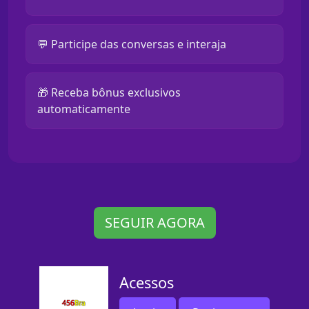
💬 Participe das conversas e interaja
🎁 Receba bônus exclusivos
automaticamente
SEGUIR AGORA
Acessos