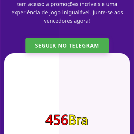
tem acesso a promoções incríveis e uma
experiência de jogo inigualável. Junte-se aos
vencedores agora!
SEGUIR NO TELEGRAM