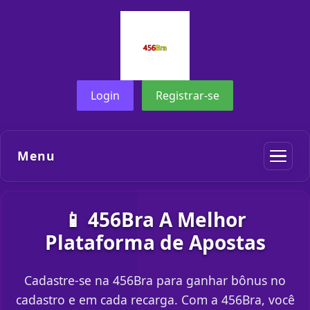
Login
Registrar-se
Menu
📱 456Bra A Melhor
Plataforma de Apostas
Cadastre-se na 456Bra para ganhar bônus no
cadastro e em cada recarga. Com a 456Bra, você