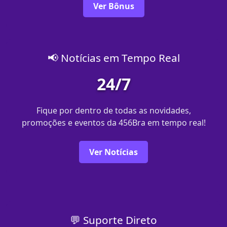
Ver Bônus
📢 Notícias em Tempo Real
24/7
Fique por dentro de todas as novidades,
promoções e eventos da 456Bra em tempo real!
Ver Notícias
💬 Suporte Direto