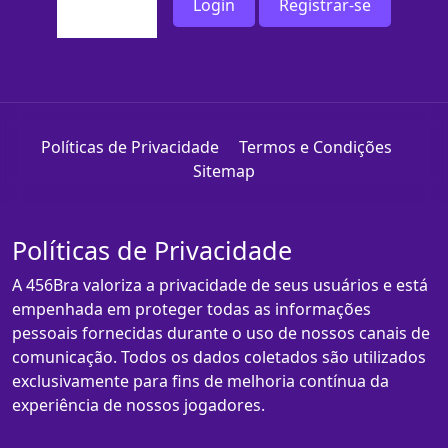
Login
Registrar-se
Políticas de Privacidade
Termos e Condições
Sitemap
Políticas de Privacidade
A 456Bra valoriza a privacidade de seus usuários e está
empenhada em proteger todas as informações
pessoais fornecidas durante o uso de nossos canais de
comunicação. Todos os dados coletados são utilizados
exclusivamente para fins de melhoria contínua da
experiência de nossos jogadores.