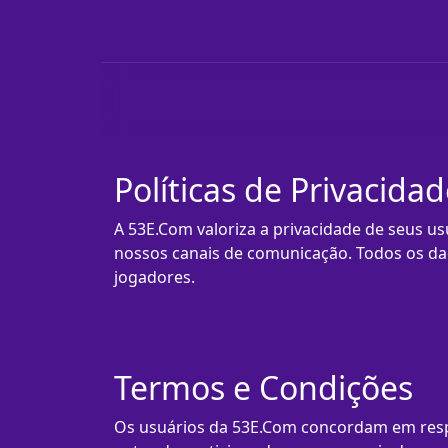
Políticas de Privacida
A 53E.Com valoriza a privacidade de seus u
nossos canais de comunicação. Todos os dad
jogadores.
Termos e Condições
Os usuários da 53E.Com concordam em respe