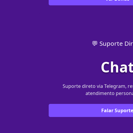
💬 Suporte Di
Cha
Suporte direto via Telegram, r
atendimento persona
Falar Suport