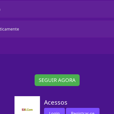
a
aticamente
SEGUIR AGORA
Acessos
Login
Registrar-se