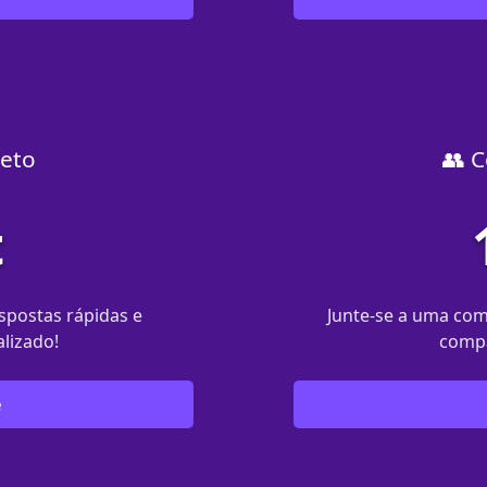
reto
👥 
t
espostas rápidas e
Junte-se a uma com
lizado!
compa
e