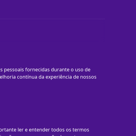
s pessoais fornecidas durante o uso de
elhoria contínua da experiência de nossos
rtante ler e entender todos os termos