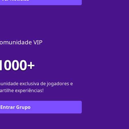
Comunidade VIP
1000+
unidade exclusiva de jogadores e
rtilhe experiências!
Entrar Grupo