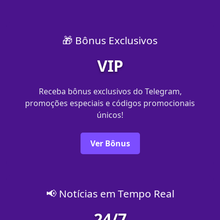
🎁 Bônus Exclusivos
VIP
Receba bônus exclusivos do Telegram,
promoções especiais e códigos promocionais
únicos!
Ver Bônus
📢 Notícias em Tempo Real
24/7