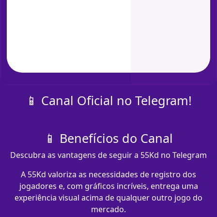
📱 Canal Oficial no Telegram!
📱 Benefícios do Canal
Descubra as vantagens de seguir a 55Kd no Telegram
A 55Kd valoriza as necessidades de registro dos
jogadores e, com gráficos incríveis, entrega uma
experiência visual acima de qualquer outro jogo do
mercado.