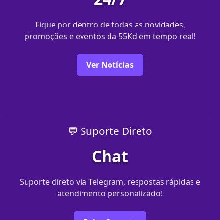
Fique por dentro de todas as novidades,
promoções e eventos da 55Kd em tempo real!
Ver Notícias
💬 Suporte Direto
Chat
Suporte direto via Telegram, respostas rápidas e
atendimento personalizado!