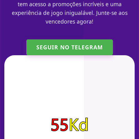
tem acesso a promoções incríveis e uma
experiência de jogo inigualável. Junte-se aos
vencedores agora!
SEGUIR NO TELEGRAM