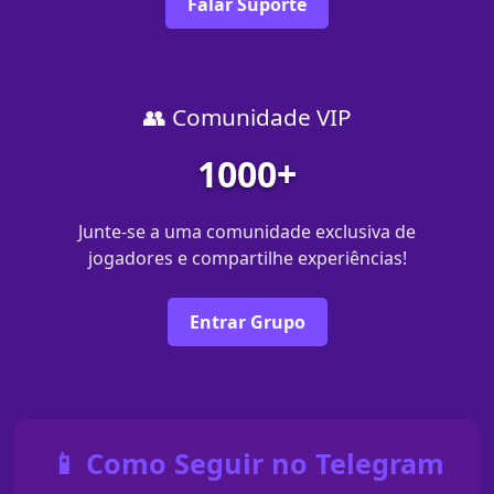
Falar Suporte
👥 Comunidade VIP
1000+
Junte-se a uma comunidade exclusiva de
jogadores e compartilhe experiências!
Entrar Grupo
📱 Como Seguir no Telegram