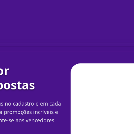
or
postas
s no cadastro e em cada
a promoções incríveis e
unte-se aos vencedores