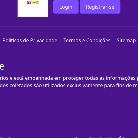
Login
Registrar-se
Políticas de Privacidade
Termos e Condições
Sitemap
de
ários e está empenhada em proteger todas as informações 
os coletados são utilizados exclusivamente para fins de m