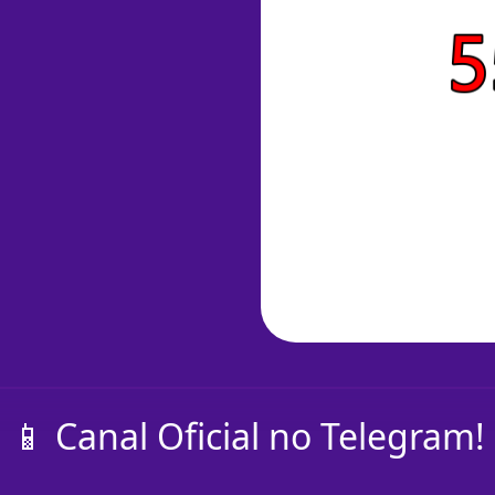
📱 Canal Oficial no Telegram!