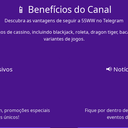
📱 Benefícios do Canal
Descubra as vantagens de seguir a 55WW no Telegram
 de cassino, incluindo blackjack, roleta, dragon tiger, b
variantes de jogos.
sivos
📢 Notí
m, promoções especiais
Fique por dentro d
s únicos!
eventos 