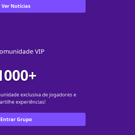
Ver Notícias
Comunidade VIP
1000+
unidade exclusiva de jogadores e
rtilhe experiências!
Entrar Grupo