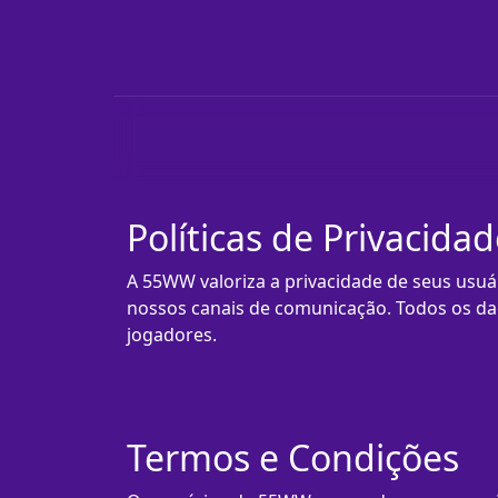
Políticas de Privacida
A 55WW valoriza a privacidade de seus usu
nossos canais de comunicação. Todos os dad
jogadores.
Termos e Condições