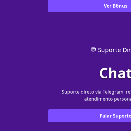
Ver Bônus
💬 Suporte Di
Cha
Suporte direto via Telegram, r
atendimento persona
Falar Suport