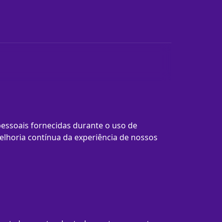
pessoais fornecidas durante o uso de
elhoria contínua da experiência de nossos