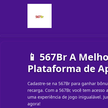
📱 567Br A Melh
Plataforma de A
Cadastre-se na 567Br para ganhar bônu
recarga. Com a 567Br, você tem acesso a
uma experiência de jogo inigualável. J
agora!