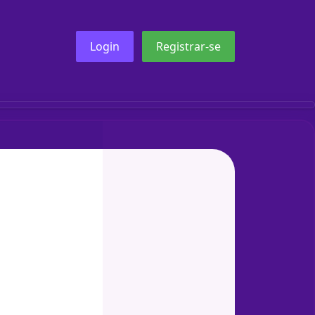
Login
Registrar-se