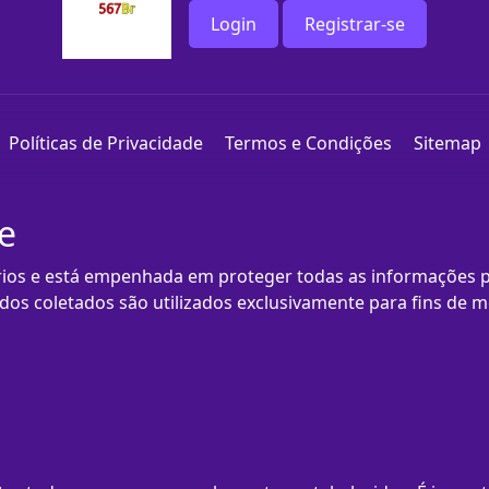
Login
Registrar-se
Políticas de Privacidade
Termos e Condições
Sitemap
de
ários e está empenhada em proteger todas as informações 
os coletados são utilizados exclusivamente para fins de m