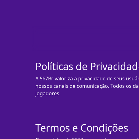
Políticas de Privacida
A 567Br valoriza a privacidade de seus usu
nossos canais de comunicação. Todos os dad
jogadores.
Termos e Condições