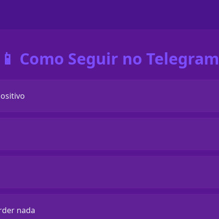
📱 Como Seguir no Telegram
ositivo
erder nada