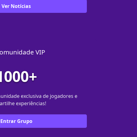
Ver Notícias
Comunidade VIP
1000+
unidade exclusiva de jogadores e
rtilhe experiências!
Entrar Grupo