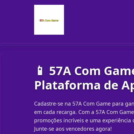
📱 57A Com Gam
Plataforma de A
Cadastre-se na 57A Com Game para gan
em cada recarga. Com a 57A Com Game,
promoções incríveis e uma experiência d
Junte-se aos vencedores agora!