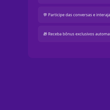
💬 Participe das conversas e interaj
🎁 Receba bônus exclusivos autom