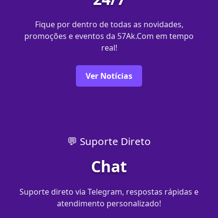
Fique por dentro de todas as novidades,
promoções e eventos da 57Ak.Com em tempo
real!
Ver Notícias
💬 Suporte Direto
Chat
Suporte direto via Telegram, respostas rápidas e
atendimento personalizado!