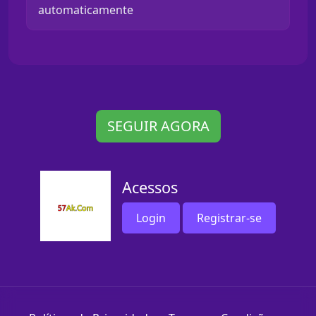
automaticamente
SEGUIR AGORA
Acessos
Login
Registrar-se