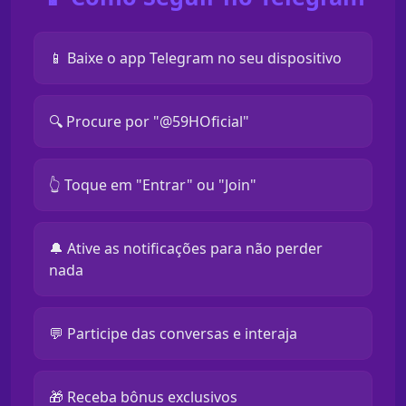
📱 Baixe o app Telegram no seu dispositivo
🔍 Procure por "@59HOficial"
👆 Toque em "Entrar" ou "Join"
🔔 Ative as notificações para não perder
nada
💬 Participe das conversas e interaja
🎁 Receba bônus exclusivos