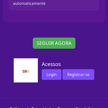
automaticamente
SEGUIR AGORA
Acessos
Login
Registrar-se