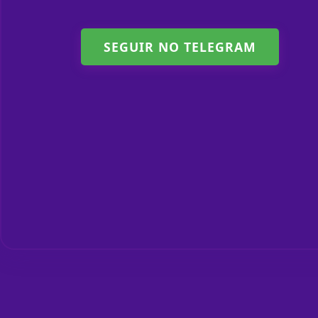
SEGUIR NO TELEGRAM