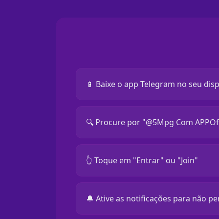
📱 Baixe o app Telegram no seu disp
🔍 Procure por "@5Mpg Com APPOfi
👆 Toque em "Entrar" ou "Join"
🔔 Ative as notificações para não p