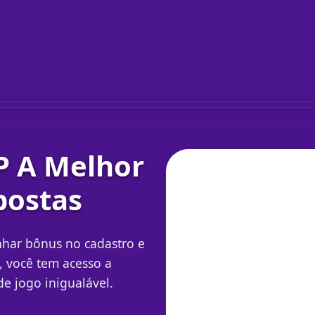
P A Melhor
postas
har bônus no cadastro e
 você tem acesso a
e jogo inigualável.