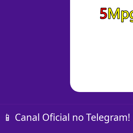
📱 Canal Oficial no Telegram!