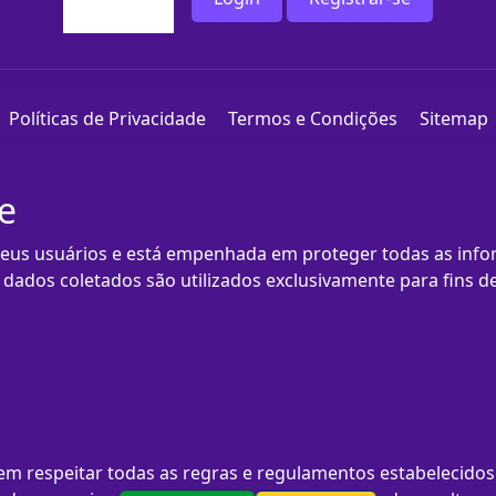
Políticas de Privacidade
Termos e Condições
Sitemap
de
seus usuários e está empenhada em proteger todas as info
dados coletados são utilizados exclusivamente para fins d
respeitar todas as regras e regulamentos estabelecidos. 