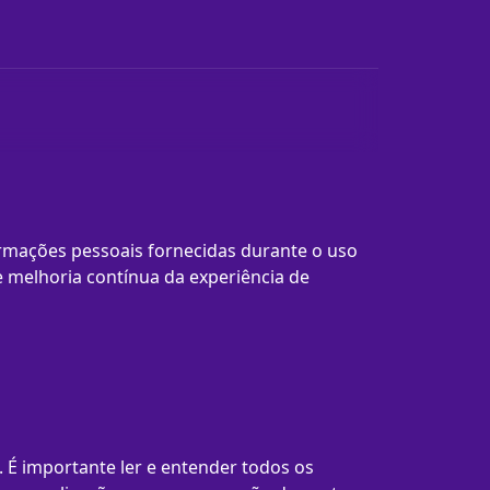
rmações pessoais fornecidas durante o uso
e melhoria contínua da experiência de
É importante ler e entender todos os