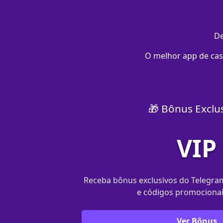
De
O melhor app de cas
🎁 Bônus Exclu
VIP
Receba bônus exclusivos do Telegra
e códigos promocionai
Ver Bônus