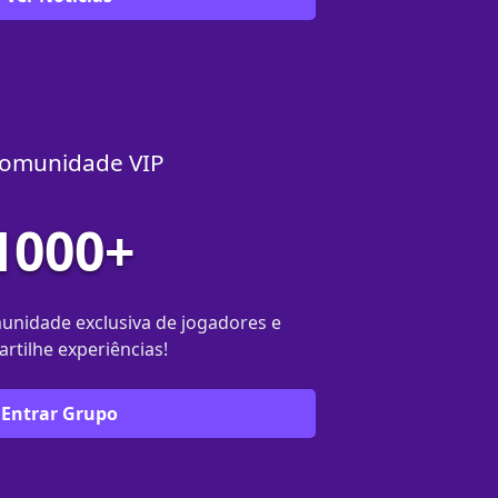
Comunidade VIP
1000+
unidade exclusiva de jogadores e
rtilhe experiências!
Entrar Grupo