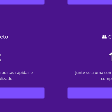
reto
👥 
t
espostas rápidas e
Junte-se a uma com
lizado!
compa
e