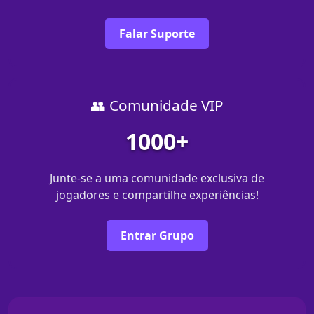
Falar Suporte
👥 Comunidade VIP
1000+
Junte-se a uma comunidade exclusiva de
jogadores e compartilhe experiências!
Entrar Grupo