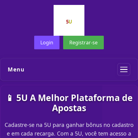
Login
Registrar-se
Menu
📱 5U A Melhor Plataforma de
Apostas
Cadastre-se na 5U para ganhar bônus no cadastro
e em cada recarga. Com a 5U, você tem acesso a