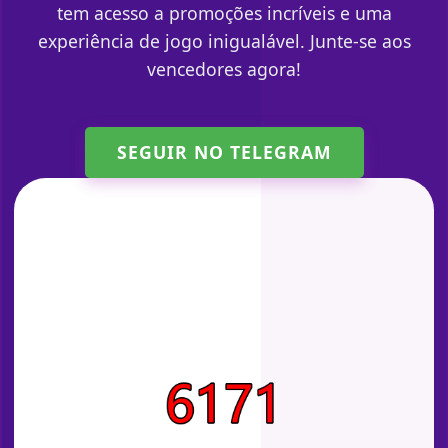
tem acesso a promoções incríveis e uma
experiência de jogo inigualável. Junte-se aos
vencedores agora!
SEGUIR NO TELEGRAM