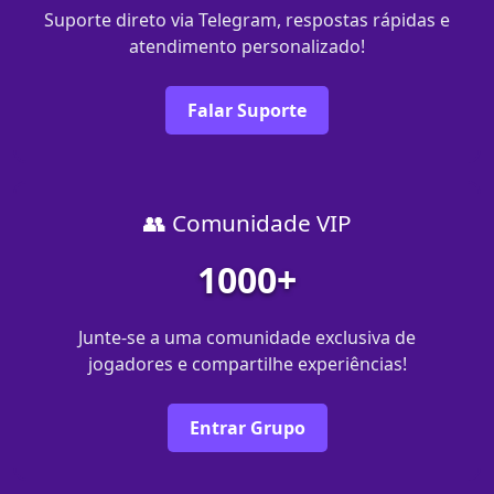
Suporte direto via Telegram, respostas rápidas e
atendimento personalizado!
Falar Suporte
👥 Comunidade VIP
1000+
Junte-se a uma comunidade exclusiva de
jogadores e compartilhe experiências!
Entrar Grupo