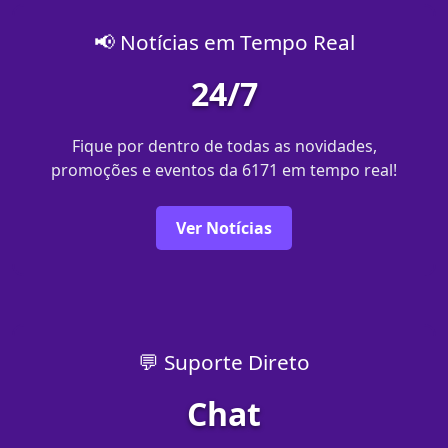
📢 Notícias em Tempo Real
24/7
Fique por dentro de todas as novidades,
promoções e eventos da 6171 em tempo real!
Ver Notícias
💬 Suporte Direto
Chat