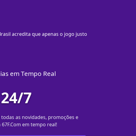
rasil acredita que apenas o jogo justo
cias em Tempo Real
24/7
e todas as novidades, promoções e
a 67F.Com em tempo real!