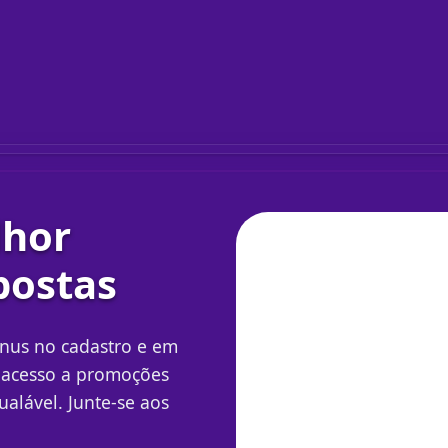
lhor
postas
nus no cadastro e em
 acesso a promoções
ualável. Junte-se aos