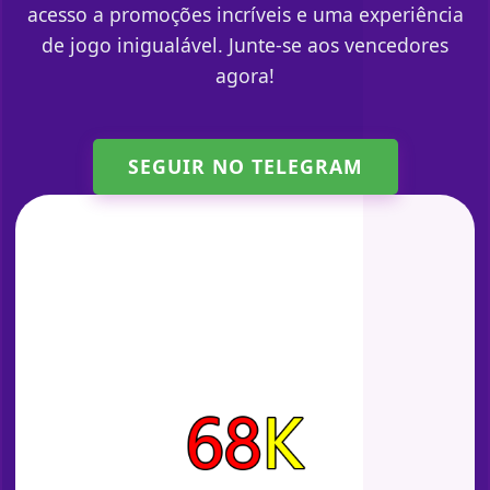
acesso a promoções incríveis e uma experiência
de jogo inigualável. Junte-se aos vencedores
agora!
SEGUIR NO TELEGRAM