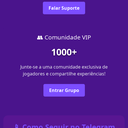
Falar Suporte
👥 Comunidade VIP
1000+
Junte-se a uma comunidade exclusiva de
jogadores e compartilhe experiências!
Entrar Grupo
📱 Como Seguir no Telegram