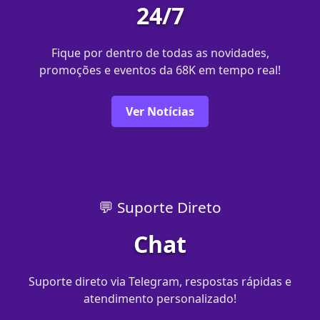
24/7
Fique por dentro de todas as novidades,
promoções e eventos da 68K em tempo real!
Ver Notícias
💬 Suporte Direto
Chat
Suporte direto via Telegram, respostas rápidas e
atendimento personalizado!