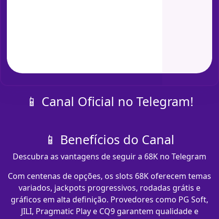
📱 Canal Oficial no Telegram!
📱 Benefícios do Canal
Descubra as vantagens de seguir a 68K no Telegram
Com centenas de opções, os slots 68K oferecem temas
variados, jackpots progressivos, rodadas grátis e
gráficos em alta definição. Provedores como PG Soft,
JILI, Pragmatic Play e CQ9 garantem qualidade e