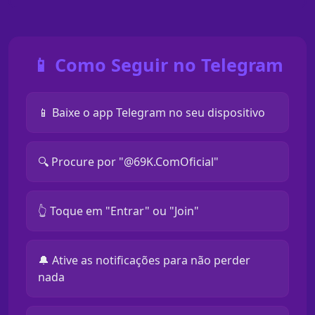
📱 Como Seguir no Telegram
📱 Baixe o app Telegram no seu dispositivo
🔍 Procure por "@69K.ComOficial"
👆 Toque em "Entrar" ou "Join"
🔔 Ative as notificações para não perder
nada