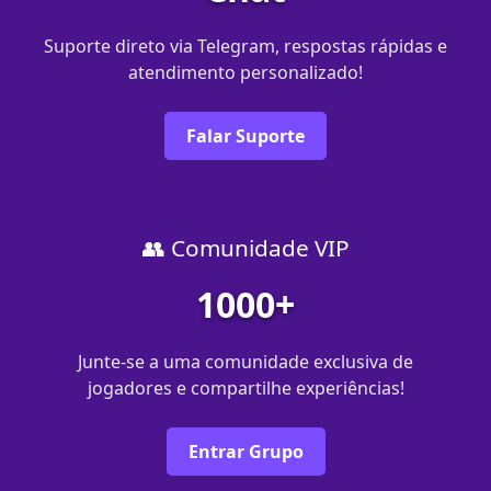
Suporte direto via Telegram, respostas rápidas e
atendimento personalizado!
Falar Suporte
👥 Comunidade VIP
1000+
Junte-se a uma comunidade exclusiva de
jogadores e compartilhe experiências!
Entrar Grupo