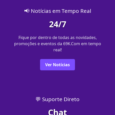
📢 Notícias em Tempo Real
24/7
Fique por dentro de todas as novidades,
promoções e eventos da 69K.Com em tempo
real!
Ver Notícias
💬 Suporte Direto
Chat