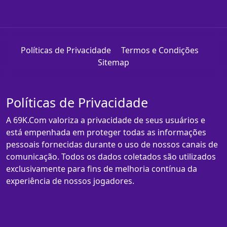
Políticas de Privacidade
Termos e Condições
Sitemap
Políticas de Privacidade
A 69K.Com valoriza a privacidade de seus usuários e
está empenhada em proteger todas as informações
pessoais fornecidas durante o uso de nossos canais de
comunicação. Todos os dados coletados são utilizados
exclusivamente para fins de melhoria contínua da
experiência de nossos jogadores.