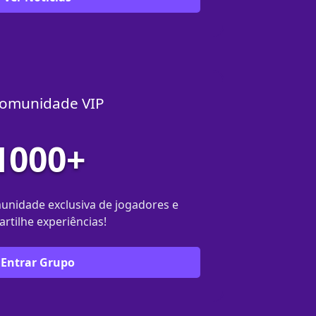
Comunidade VIP
1000+
unidade exclusiva de jogadores e
rtilhe experiências!
Entrar Grupo