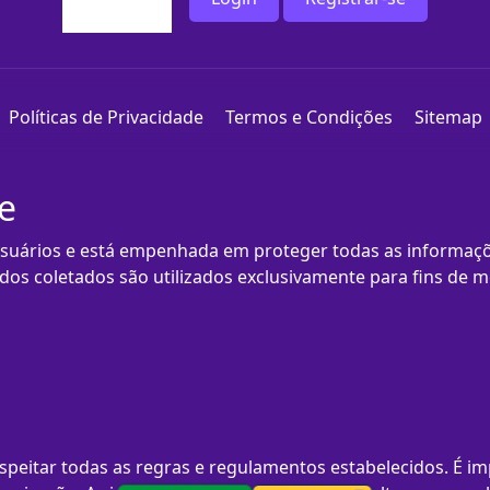
Políticas de Privacidade
Termos e Condições
Sitemap
de
s usuários e está empenhada em proteger todas as informaç
os coletados são utilizados exclusivamente para fins de m
peitar todas as regras e regulamentos estabelecidos. É im