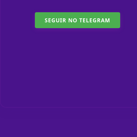
SEGUIR NO TELEGRAM