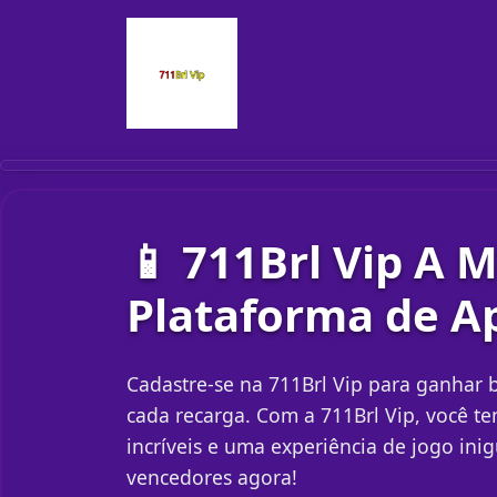
📱 711Brl Vip A 
Plataforma de A
Cadastre-se na 711Brl Vip para ganhar 
cada recarga. Com a 711Brl Vip, você t
incríveis e uma experiência de jogo inig
vencedores agora!