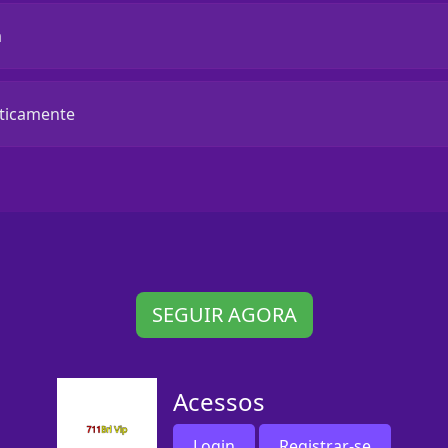
a
aticamente
SEGUIR AGORA
Acessos
Login
Registrar-se