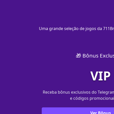
Uma grande seleção de jogos da 711Brl
🎁 Bônus Exclu
VIP
Receba bônus exclusivos do Telegra
e códigos promocionai
Ver Bônus