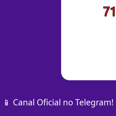
📱 Canal Oficial no Telegram!