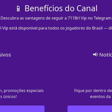
📱 Benefícios do Canal
Descubra as vantagens de seguir a 711Brl Vip no Telegram
 Vip está disponível para todos os jogadores do Brasil — d
sivos
📢 Notí
m, promoções especiais
Fique por dentro d
s únicos!
eventos da 