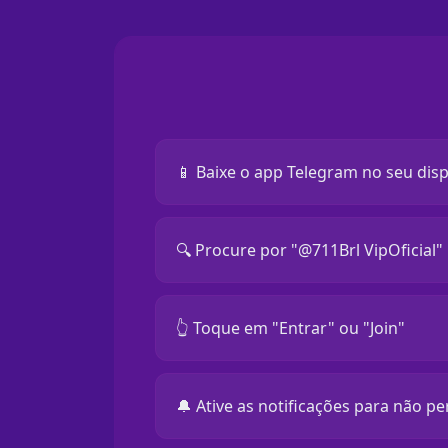
📱 Baixe o app Telegram no seu disp
🔍 Procure por "@711Brl VipOficial"
👆 Toque em "Entrar" ou "Join"
🔔 Ative as notificações para não p