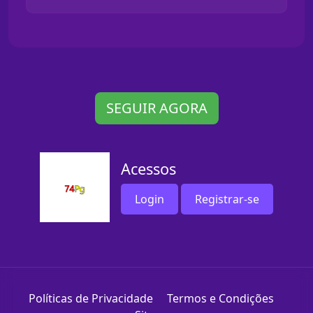
SEGUIR AGORA
Acessos
Login
Registrar-se
Políticas de Privacidade
Termos e Condições