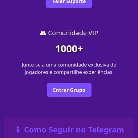
Falar Suporte
👥 Comunidade VIP
1000+
Junte-se a uma comunidade exclusiva de
jogadores e compartilhe experiências!
Entrar Grupo
📱 Como Seguir no Telegram