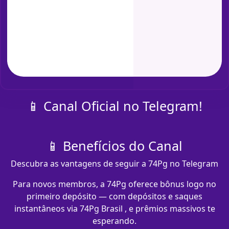
📱 Canal Oficial no Telegram!
📱 Benefícios do Canal
Descubra as vantagens de seguir a 74Pg no Telegram
Para novos membros, a 74Pg oferece bônus logo no
primeiro depósito — com depósitos e saques
instantâneos via 74Pg Brasil , e prêmios massivos te
esperando.