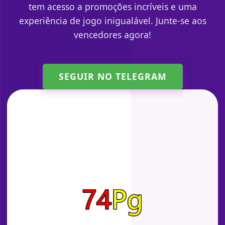
tem acesso a promoções incríveis e uma
experiência de jogo inigualável. Junte-se aos
vencedores agora!
SEGUIR NO TELEGRAM