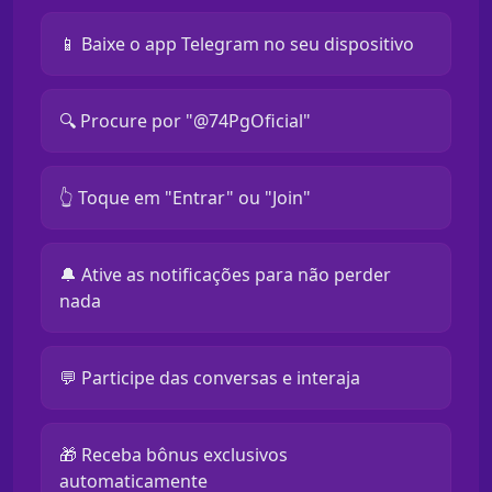
📱 Baixe o app Telegram no seu dispositivo
🔍 Procure por "@74PgOficial"
👆 Toque em "Entrar" ou "Join"
🔔 Ative as notificações para não perder
nada
💬 Participe das conversas e interaja
🎁 Receba bônus exclusivos
automaticamente