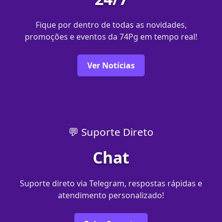
Fique por dentro de todas as novidades,
promoções e eventos da 74Pg em tempo real!
Ver Notícias
💬 Suporte Direto
Chat
Suporte direto via Telegram, respostas rápidas e
atendimento personalizado!