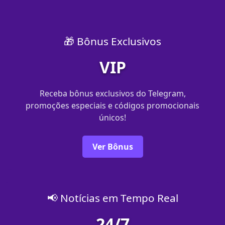
🎁 Bônus Exclusivos
VIP
Receba bônus exclusivos do Telegram,
promoções especiais e códigos promocionais
únicos!
Ver Bônus
📢 Notícias em Tempo Real
24/7