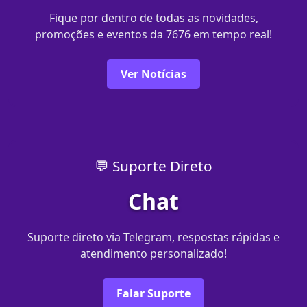
Fique por dentro de todas as novidades,
promoções e eventos da 7676 em tempo real!
Ver Notícias
💬 Suporte Direto
Chat
Suporte direto via Telegram, respostas rápidas e
atendimento personalizado!
Falar Suporte