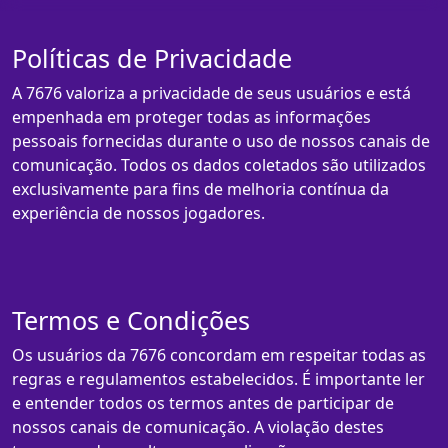
Políticas de Privacidade
A 7676 valoriza a privacidade de seus usuários e está
empenhada em proteger todas as informações
pessoais fornecidas durante o uso de nossos canais de
comunicação. Todos os dados coletados são utilizados
exclusivamente para fins de melhoria contínua da
experiência de nossos jogadores.
Termos e Condições
Os usuários da 7676 concordam em respeitar todas as
regras e regulamentos estabelecidos. É importante ler
e entender todos os termos antes de participar de
nossos canais de comunicação. A violação destes