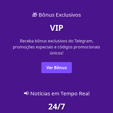
🎁 Bônus Exclusivos
VIP
Receba bônus exclusivos do Telegram,
promoções especiais e códigos promocionais
únicos!
Ver Bônus
📢 Notícias em Tempo Real
24/7