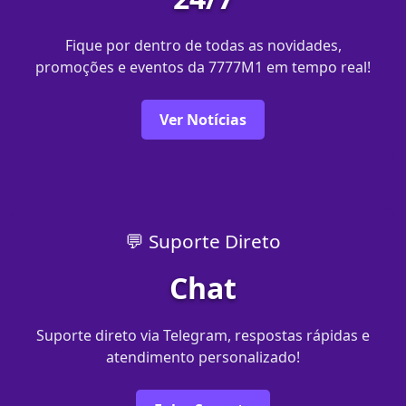
Fique por dentro de todas as novidades,
promoções e eventos da 7777M1 em tempo real!
Ver Notícias
💬 Suporte Direto
Chat
Suporte direto via Telegram, respostas rápidas e
atendimento personalizado!