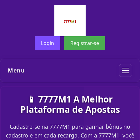
Login
Registrar-se
Menu
📱 7777M1 A Melhor
Plataforma de Apostas
Cadastre-se na 7777M1 para ganhar bônus no
cadastro e em cada recarga. Com a 7777M1, você