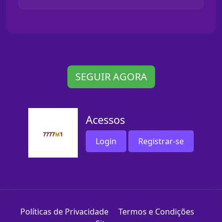
SEGUIR AGORA
Acessos
Login
Registrar-se
Políticas de Privacidade
Termos e Condições