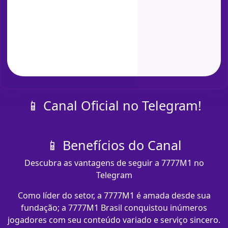
📱 Canal Oficial no Telegram!
📱 Benefícios do Canal
Descubra as vantagens de seguir a 7777M1 no
Telegram
Como líder do setor, a 7777M1 é amada desde sua
fundação; a 7777M1 Brasil conquistou inúmeros
jogadores com seu conteúdo variado e serviço sincero.