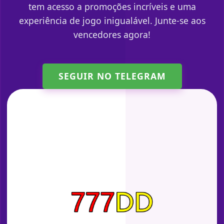
tem acesso a promoções incríveis e uma
experiência de jogo inigualável. Junte-se aos
vencedores agora!
SEGUIR NO TELEGRAM