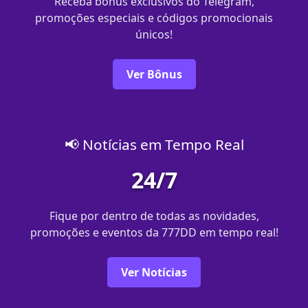
Receba bônus exclusivos do Telegram,
promoções especiais e códigos promocionais
únicos!
Ver Bônus
📢 Notícias em Tempo Real
24/7
Fique por dentro de todas as novidades,
promoções e eventos da 777DD em tempo real!
Ver Notícias