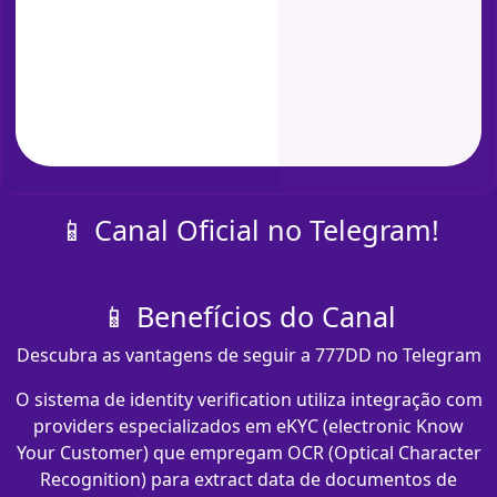
📱 Canal Oficial no Telegram!
📱 Benefícios do Canal
Descubra as vantagens de seguir a 777DD no Telegram
O sistema de identity verification utiliza integração com
providers especializados em eKYC (electronic Know
Your Customer) que empregam OCR (Optical Character
Recognition) para extract data de documentos de