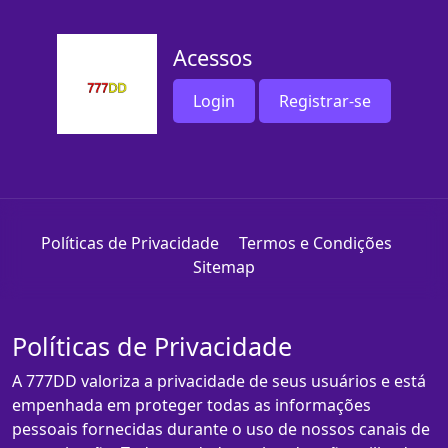
Acessos
Login
Registrar-se
Políticas de Privacidade
Termos e Condições
Sitemap
Políticas de Privacidade
A 777DD valoriza a privacidade de seus usuários e está
empenhada em proteger todas as informações
pessoais fornecidas durante o uso de nossos canais de