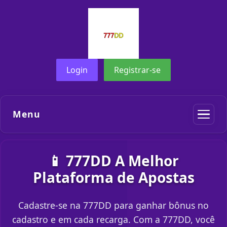
Login
Registrar-se
Menu
📱 777DD A Melhor
Plataforma de Apostas
Cadastre-se na 777DD para ganhar bônus no
cadastro e em cada recarga. Com a 777DD, você