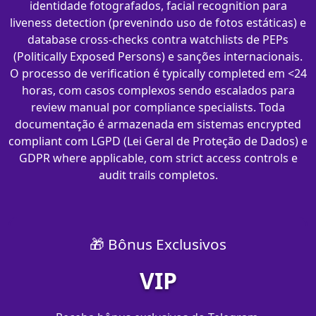
identidade fotografados, facial recognition para
liveness detection (prevenindo uso de fotos estáticas) e
database cross-checks contra watchlists de PEPs
(Politically Exposed Persons) e sanções internacionais.
O processo de verification é typically completed em <24
horas, com casos complexos sendo escalados para
review manual por compliance specialists. Toda
documentação é armazenada em sistemas encrypted
compliant com LGPD (Lei Geral de Proteção de Dados) e
GDPR where applicable, com strict access controls e
audit trails completos.
🎁 Bônus Exclusivos
VIP