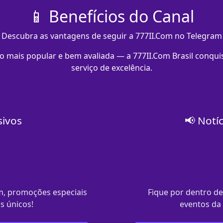
📱 Benefícios do Canal
Descubra as vantagens de seguir a 777II.Com no Telegram
no mais popular e bem avaliada — a 777II.Com Brasil conqui
serviço de excelência.
sivos
📢 Notí
m, promoções especiais
Fique por dentro d
s únicos!
eventos da