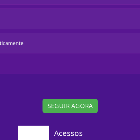
a
aticamente
SEGUIR AGORA
Acessos