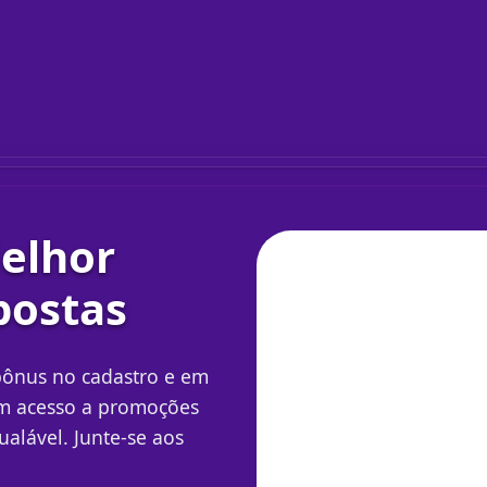
Melhor
postas
bônus no cadastro e em
em acesso a promoções
ualável. Junte-se aos