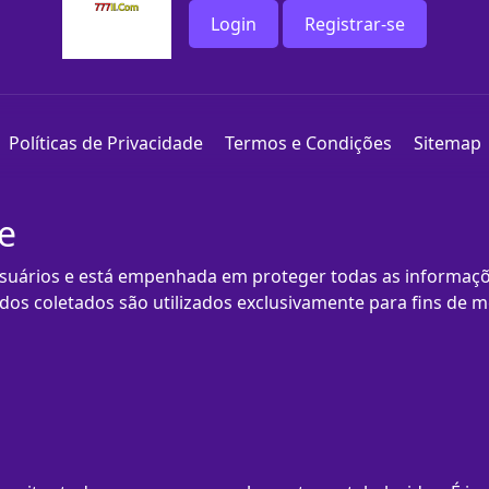
Login
Registrar-se
Políticas de Privacidade
Termos e Condições
Sitemap
de
 usuários e está empenhada em proteger todas as informaçõ
os coletados são utilizados exclusivamente para fins de m