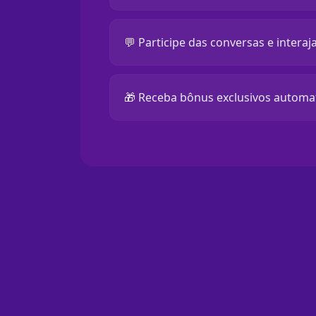
💬 Participe das conversas e interaj
🎁 Receba bônus exclusivos autom