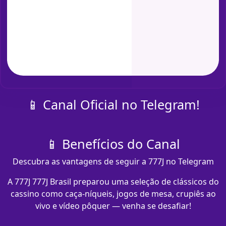
📱 Canal Oficial no Telegram!
📱 Benefícios do Canal
Descubra as vantagens de seguir a 777J no Telegram
A 777J 777J Brasil preparou uma seleção de clássicos do
cassino como caça-níqueis, jogos de mesa, crupiês ao
vivo e vídeo pôquer — venha se desafiar!