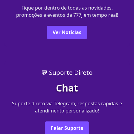
Fique por dentro de todas as novidades,
promoções e eventos da 777J em tempo real!
Ver Notícias
💬 Suporte Direto
Chat
Suporte direto via Telegram, respostas rápidas e
atendimento personalizado!
Falar Suporte