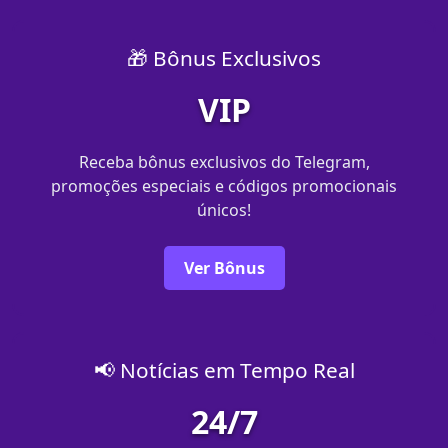
🎁 Bônus Exclusivos
VIP
Receba bônus exclusivos do Telegram,
promoções especiais e códigos promocionais
únicos!
Ver Bônus
📢 Notícias em Tempo Real
24/7