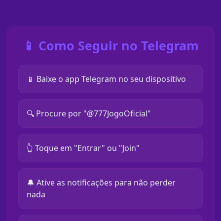
📱 Como Seguir no Telegram
📱 Baixe o app Telegram no seu dispositivo
🔍 Procure por "@777JogoOficial"
👆 Toque em "Entrar" ou "Join"
🔔 Ative as notificações para não perder
nada