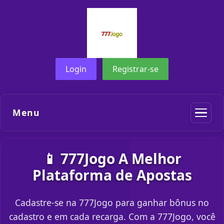
Login
Registrar-se
Menu
📱 777Jogo A Melhor
Plataforma de Apostas
Cadastre-se na 777Jogo para ganhar bônus no
cadastro e em cada recarga. Com a 777Jogo, você