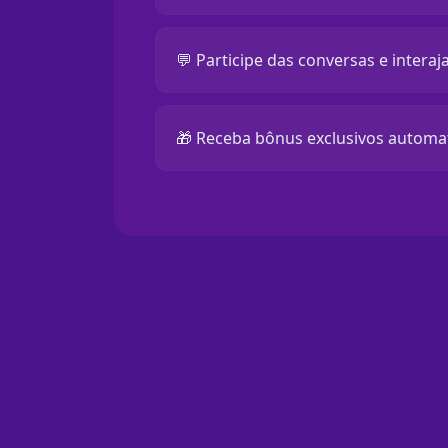
💬 Participe das conversas e interaj
🎁 Receba bônus exclusivos autom