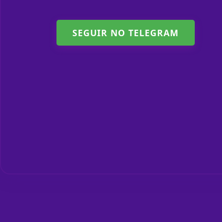
SEGUIR NO TELEGRAM