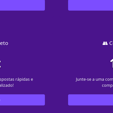
reto
👥 
t
espostas rápidas e
Junte-se a uma com
lizado!
compa
e