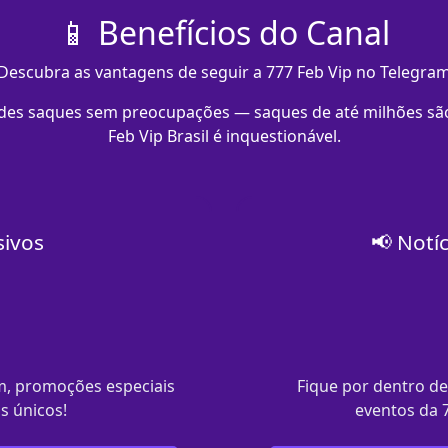
📱 Benefícios do Canal
Descubra as vantagens de seguir a 777 Feb Vip no Telegra
andes saques sem preocupações — saques de até milhões sã
Feb Vip Brasil é inquestionável.
sivos
📢 Notí
m, promoções especiais
Fique por dentro d
s únicos!
eventos da 