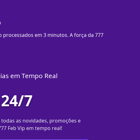
m
o processados em 3 minutos. A força da 777
cias em Tempo Real
24/7
e todas as novidades, promoções e
777 Feb Vip em tempo real!