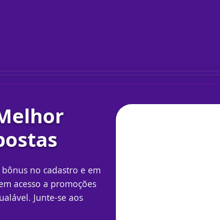
 Melhor
postas
r bônus no cadastro e em
 tem acesso a promoções
ualável. Junte-se aos