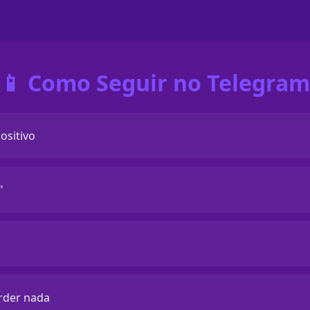
📱 Como Seguir no Telegram
ositivo
"
erder nada