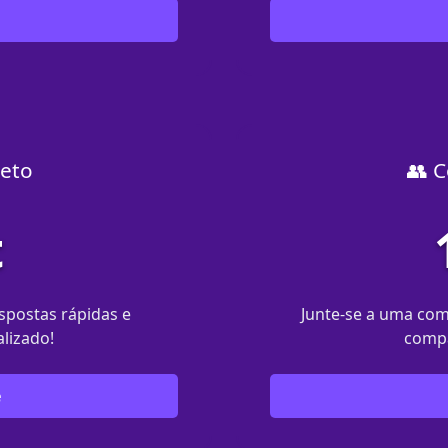
reto
👥 
t
espostas rápidas e
Junte-se a uma com
lizado!
compa
e