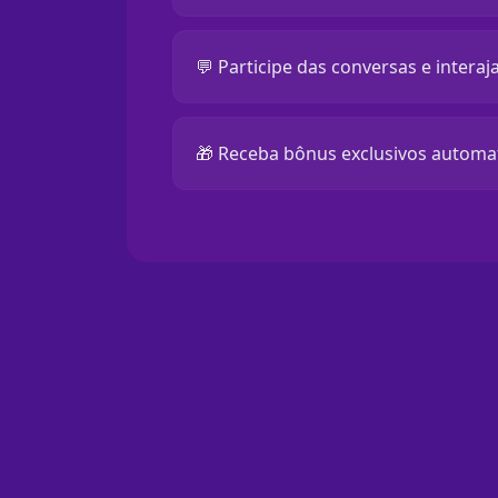
💬 Participe das conversas e interaj
🎁 Receba bônus exclusivos autom