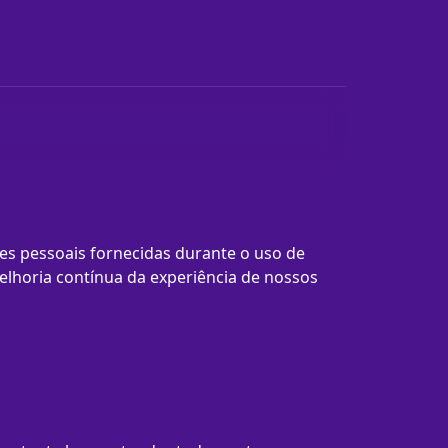
es pessoais fornecidas durante o uso de
elhoria contínua da experiência de nossos