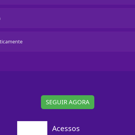
a
aticamente
SEGUIR AGORA
Acessos