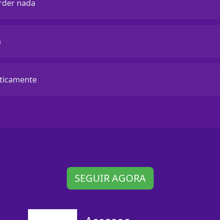
erder nada
a
aticamente
SEGUIR AGORA