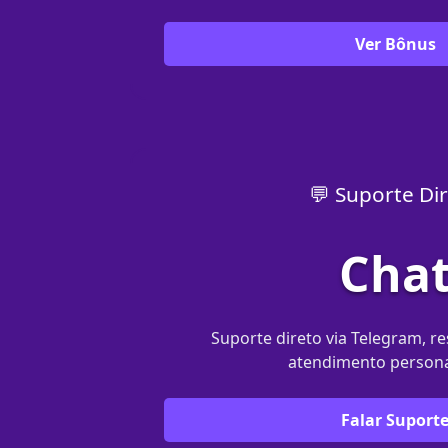
Ver Bônus
💬 Suporte Di
Cha
Suporte direto via Telegram, r
atendimento persona
Falar Suport