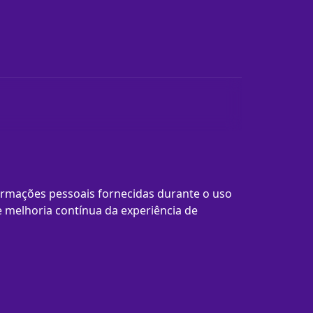
formações pessoais fornecidas durante o uso
e melhoria contínua da experiência de