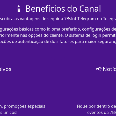
📱 Benefícios do Canal
scubra as vantagens de seguir a 7Bslot Telegram no Teleg
nfigurações básicas como idioma preferido, configurações de
iormente nas opções do cliente. O sistema de login permit
pções de autenticação de dois fatores para maior seguranç
sivos
📢 Notí
m, promoções especiais
Fique por dentro d
s únicos!
eventos da 7B