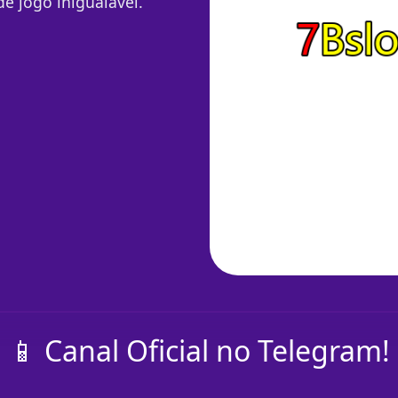
e jogo inigualável.
📱 Canal Oficial no Telegram!