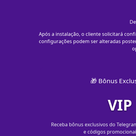
De
Após a instalação, o cliente solicitará co
configurações podem ser alteradas poster
o
🎁 Bônus Exclu
VIP
Receba bônus exclusivos do Telegra
e códigos promocionai