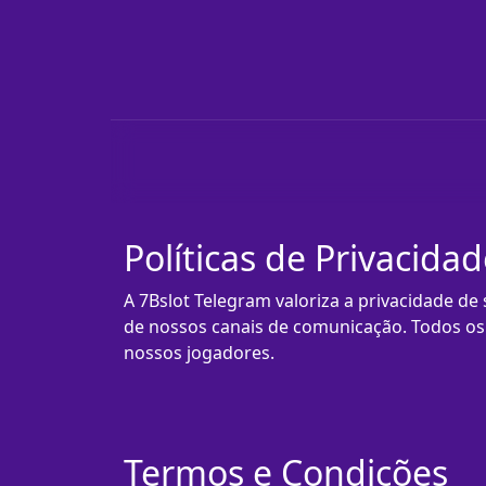
Políticas de Privacida
A 7Bslot Telegram valoriza a privacidade d
de nossos canais de comunicação. Todos os 
nossos jogadores.
Termos e Condições