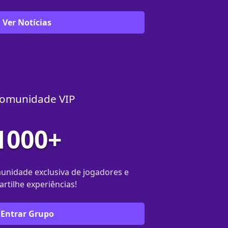
Ver Notícias
Comunidade VIP
1000+
unidade exclusiva de jogadores e
rtilhe experiências!
Entrar Grupo