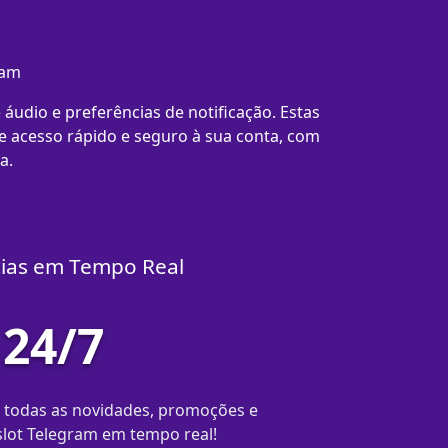
ram
 áudio e preferências de notificação. Estas
e acesso rápido e seguro à sua conta, com
a.
cias em Tempo Real
24/7
e todas as novidades, promoções e
slot Telegram em tempo real!