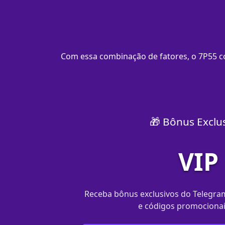
Com essa combinação de fatores, o 7P55 co
🎁 Bônus Exclu
VIP
Receba bônus exclusivos do Telegra
e códigos promocionai