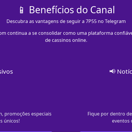
📱 Benefícios do Canal
Descubra as vantagens de seguir a 7P55 no Telegram
m​ continua a se consolidar como uma plataforma confiável
de cassinos online.
sivos
📢 Notí
m, promoções especiais
Fique por dentro d
s únicos!
eventos 