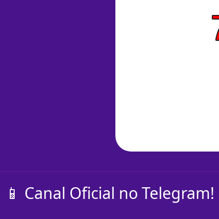
📱 Canal Oficial no Telegram!