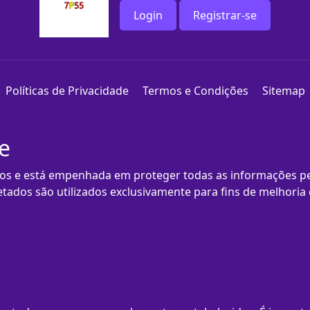
Login
Registrar-se
Políticas de Privacidade
Termos e Condições
Sitemap
de
rios e está empenhada em proteger todas as informações p
tados são utilizados exclusivamente para fins de melhoria