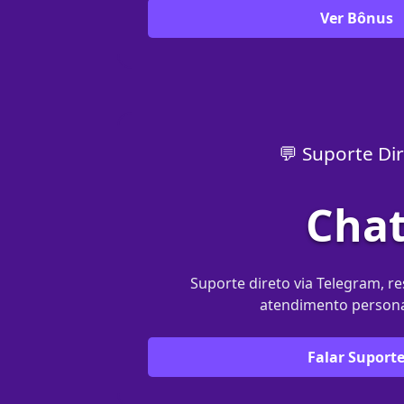
Ver Bônus
💬 Suporte Di
Cha
Suporte direto via Telegram, r
atendimento persona
Falar Suport