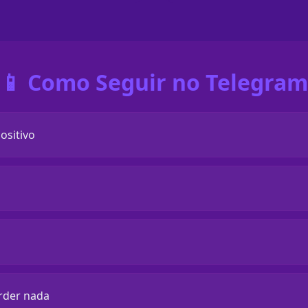
📱 Como Seguir no Telegram
ositivo
erder nada