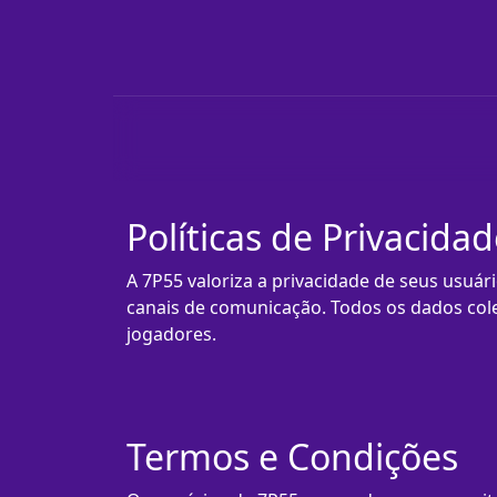
Políticas de Privacida
A 7P55 valoriza a privacidade de seus usuá
canais de comunicação. Todos os dados cole
jogadores.
Termos e Condições