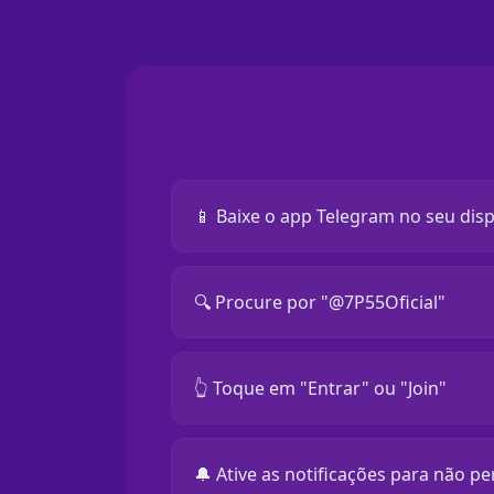
📱 Baixe o app Telegram no seu disp
🔍 Procure por "@7P55Oficial"
👆 Toque em "Entrar" ou "Join"
🔔 Ative as notificações para não p