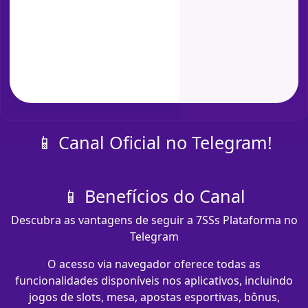
📱 Canal Oficial no Telegram!
📱 Benefícios do Canal
Descubra as vantagens de seguir a 7SSs Plataforma no
Telegram
O acesso via navegador oferece todas as
funcionalidades disponíveis nos aplicativos, incluindo
jogos de slots, mesa, apostas esportivas, bônus,