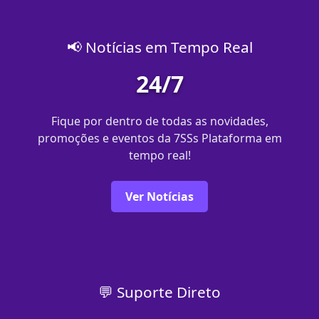
📢 Notícias em Tempo Real
24/7
Fique por dentro de todas as novidades,
promoções e eventos da 7SSs Plataforma em
tempo real!
Ver Notícias
💬 Suporte Direto