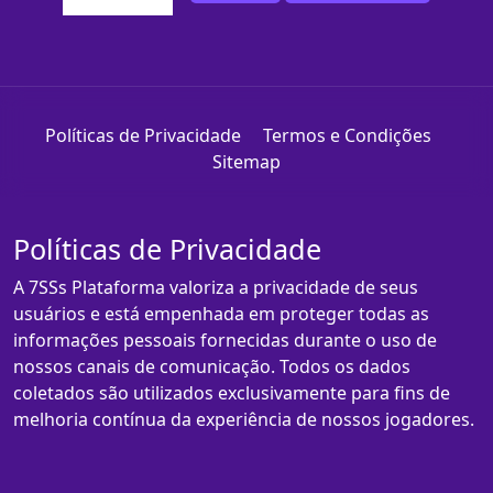
Políticas de Privacidade
Termos e Condições
Sitemap
Políticas de Privacidade
A 7SSs Plataforma valoriza a privacidade de seus
usuários e está empenhada em proteger todas as
informações pessoais fornecidas durante o uso de
nossos canais de comunicação. Todos os dados
coletados são utilizados exclusivamente para fins de
melhoria contínua da experiência de nossos jogadores.